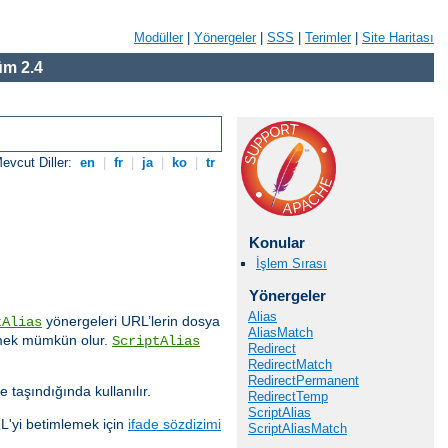
Modüller
|
Yönergeler
|
SSS
|
Terimler
|
Site Haritası
m 2.4
evcut Diller:
en
|
fr
|
ja
|
ko
|
tr
Konular
İşlem Sırası
Yönergeler
Alias
yönergeleri URL’lerin dosya
tAlias
AliasMatch
işmek mümkün olur.
ScriptAlias
Redirect
RedirectMatch
RedirectPermanent
e taşındığında kullanılır.
RedirectTemp
ScriptAlias
RL'yi betimlemek için
ifade sözdizimi
ScriptAliasMatch