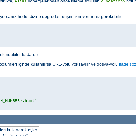
birlikte,
yönergelerinden önce işleme sokulan
bölüm
Alias
<Location>
yorsanız hedef dizine doğrudan erişim izni vermeniz gerekebilir.
yolundakiler kadardır.
bölümleri içinde kullanılırsa URL-yolu yoksayılır ve dosya-yolu
ifade söz
CH_NUMBER}.html"
eri kullanarak eşler.
|
dizin-yolu
"