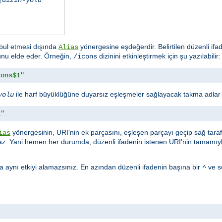
ul etmesi dışında
yönergesine eşdeğerdir. Belirtilen düzenli if
Alias
lunu elde eder. Örneğin,
dizinini etkinleştirmek için şu yazılabilir:
/icons
cons$1"
ile harf büyüklüğüne duyarsız eşleşmeler sağlayacak takma adlar ku
yolu
1"
yönergesinin, URI'nin ek parçasını, eşleşen parçayı geçip sağ tar
ias
. Yani hemen her durumda, düzenli ifadenin istenen URI'nin tamamıyl
 aynı etkiyi alamazsınız. En azından düzenli ifadenin başına bir
ve s
^