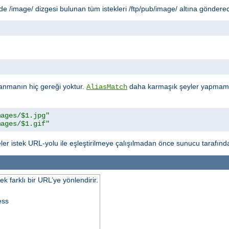
 /image/ dizgesi bulunan tüm istekleri /ftp/pub/image/ altına gönderec
"
anmanın hiç gereği yoktur.
daha karmaşık şeyler yapmamız
AliasMatch
mages/$1.jpg"
mages/$1.gif"
ler istek URL-yolu ile eşleştirilmeye çalışılmadan önce sunucu tarafında
k farklı bir URL’ye yönlendirir.
ess