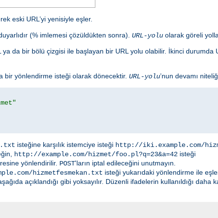
ek eski URL’yi yenisiyle eşler.
e duyarlıdır (% imlemesi çözüldükten sonra).
olarak göreli yolla
URL-yolu
ya da bir bölü çizgisi ile başlayan bir URL yolu olabilir. İkinci durum
bir yönlendirme isteği olarak dönecektir.
’nun devamı niteliğ
URL-yolu
zmet"
isteğine karşılık istemciye isteği
.txt
http://iki.example.com/hiz
eğin,
isteği
http://example.com/hizmet/foo.pl?q=23&a=42
esine yönlendirilir.
'ların iptal edileceğini unutmayın.
POST
isteği yukarıdaki yönlendirme ile eşl
mple.com/hizmetfesmekan.txt
ğıda açıklandığı gibi yoksayılır. Düzenli ifadelerin kullanıldığı daha 