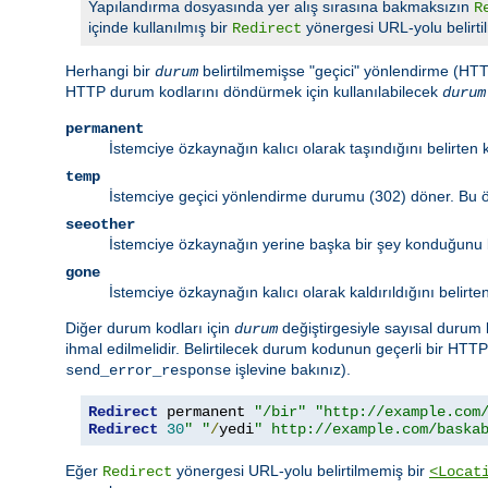
Yapılandırma dosyasında yer alış sırasına bakmaksızın
R
içinde kullanılmış bir
yönergesi URL-yolu belirti
Redirect
Herhangi bir
belirtilmemişse "geçici" yönlendirme (HTTP
durum
HTTP durum kodlarını döndürmek için kullanılabilecek
durum
permanent
İstemciye özkaynağın kalıcı olarak taşındığını belirten
temp
İstemciye geçici yönlendirme durumu (302) döner. Bu ö
seeother
İstemciye özkaynağın yerine başka bir şey konduğunu b
gone
İstemciye özkaynağın kalıcı olarak kaldırıldığını beli
Diğer durum kodları için
değiştirgesiyle sayısal durum 
durum
ihmal edilmelidir. Belirtilecek durum kodunun geçerli bir HT
işlevine bakınız).
send_error_response
Redirect
 permanent 
"/bir"
"http://example.com
Redirect
30
" "
/
yedi
" http://example.com/baska
Eğer
yönergesi URL-yolu belirtilmemiş bir
Redirect
<Locat