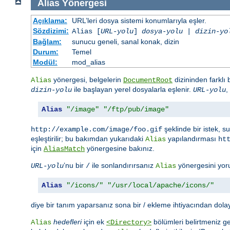
Alias
Yönergesi
Açıklama:
URL’leri dosya sistemi konumlarıyla eşler.
Sözdizimi:
Alias [
URL-yolu
]
dosya-yolu
|
dizin-yo
Bağlam:
sunucu geneli, sanal konak, dizin
Durum:
Temel
Modül:
mod_alias
yönergesi, belgelerin
dizininden farklı
Alias
DocumentRoot
ile başlayan yerel dosyalarla eşlenir.
,
dizin-yolu
URL-yolu
Alias
"/image"
"/ftp/pub/image"
şeklinde bir istek, 
http://example.com/image/foo.gif
eşleştirilir; bu bakımdan yukarıdaki
yapılandırması
Alias
ht
için
yönergesine bakınız.
AliasMatch
’nu bir
ile sonlandırırsanız
yönergesini yor
URL-yolu
/
Alias
Alias
"/icons/"
"/usr/local/apache/icons/"
diye bir tanım yaparsanız sona bir / ekleme ihtiyacından dola
hedefleri
için ek
bölümleri belirtmeniz ge
Alias
<Directory>