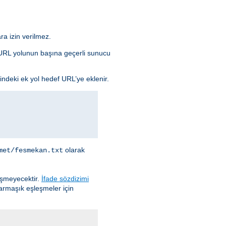
ra izin verilmez.
da URL yolunun başına geçerli sunucu
indeki ek yol hedef URL’ye eklenir.
olarak
met/fesmekan.txt
eşmeyecektir.
İfade sözdizimi
karmaşık eşleşmeler için