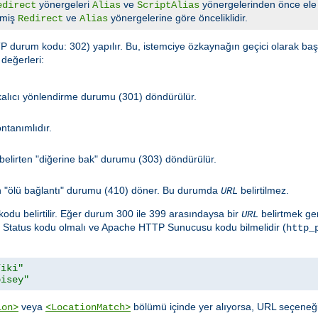
yönergeleri
ve
yönergelerinden önce ele 
edirect
Alias
ScriptAlias
lmiş
ve
yönergelerine göre önceliklidir.
Redirect
Alias
 durum kodu: 302) yapılır. Bu, istemciye özkaynağın geçici olarak başka
değerleri:
 kalıcı yönlendirme durumu (301) döndürülür.
ntanımlıdır.
elirten "diğerine bak" durumu (303) döndürülür.
rten "ölü bağlantı" durumu (410) döner. Bu durumda
belirtilmez.
URL
kodu belirtilir. Eğer durum 300 ile 399 arasındaysa bir
belirtmek ger
URL
TP Status kodu olmalı ve Apache HTTP Sunucusu kodu bilmelidir (
http_
/iki"
bisey"
veya
bölümü içinde yer alıyorsa, URL seçeneğ
ion>
<LocationMatch>