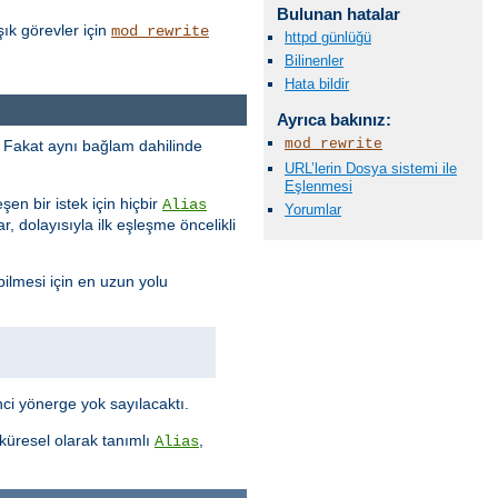
Bulunan hatalar
ık görevler için
mod_rewrite
httpd günlüğü
Bilinenler
Hata bildir
Ayrıca bakınız:
mod_rewrite
ur. Fakat aynı bağlam dahilinde
URL’lerin Dosya sistemi ile
Eşlenmesi
eşen bir istek için hiçbir
Alias
Yorumlar
, dolayısıyla ilk eşleşme öncelikli
bilmesi için en uzun yolu
ci yönerge yok sayılacaktı.
 küresel olarak tanımlı
,
Alias