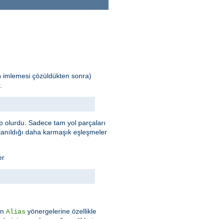
% imlemesi çözüldükten sonra)
.
 olurdu. Sadece tam yol parçaları
llanıldığı daha karmaşık eşleşmeler
er
an
yönergelerine özellikle
Alias