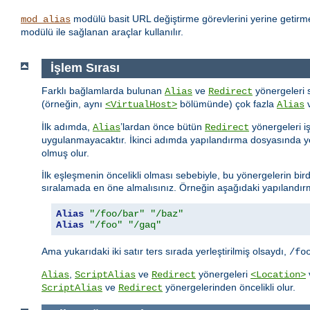
modülü basit URL değiştirme görevlerini yerine getirme
mod_alias
modülü ile sağlanan araçlar kullanılır.
İşlem Sırası
Farklı bağlamlarda bulunan
ve
yönergeleri 
Alias
Redirect
(örneğin, aynı
bölümünde) çok fazla
<VirtualHost>
Alias
İlk adımda,
’lardan önce bütün
yönergeleri i
Alias
Redirect
uygulanmayacaktır. İkinci adımda yapılandırma dosyasında ye
olmuş olur.
İlk eşleşmenin öncelikli olması sebebiyle, bu yönergelerin bird
sıralamada en öne almalısınız. Örneğin aşağıdaki yapılandırma
Alias
"/foo/bar"
"/baz"
Alias
"/foo"
"/gaq"
Ama yukarıdaki iki satır ters sırada yerleştirilmiş olsaydı,
/fo
,
ve
yönergeleri
Alias
ScriptAlias
Redirect
<Location>
ve
yönergelerinden öncelikli olur.
ScriptAlias
Redirect