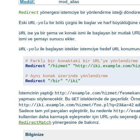
Modül:
mod_alias
yönergesi istemciye bir yönlendirme isteği döndürer
Redirect
Eski
bir bölü çizgisi ile başlar ve harf büyüklüğün
URL-yolu
ise ya bir şema ve konak ismi ile başlayan bir mutlak URL 
URL
ismi ve şemayı sunucu ekler.
ile başlayan istekler istemciye hedef
konumuna 
URL-yolu
URL
# Farklı bir konaktaki bir URL'ye yönlendirme
Redirect
"/hizmet"
"http://iki.example.com/hi
# Aynı konak üzerinde yönlendirme
Redirect
"/bir"
"/iki"
İstemcinin yaptığı
http://example.com/hizmet/fesmekan
yapması söylenecektir. Bu
isteklerinde de geçerlidir. Örn
GET
adr
http://iki.example.com/hizmet/foo.pl?q=23&a=42
Sadece tam yol parçaları eşleştirilir, bu nedenle
http://exa
kullanılan daha karmaşık eşleşmeler için URL-yolu seçeneği aşa
yönergesine de bakınız.
RedirectMatch
Bilginize