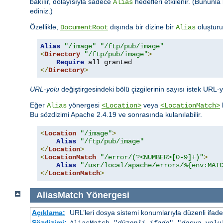
bakılır, dolayısıyla sadece
hedefleri etkilenir. (Bununla 
Alias
ediniz.)
Özellikle,
dışında bir dizine bir
oluşturu
DocumentRoot
Alias
Alias
"/image"
"/ftp/pub/image"
<
Directory
"/ftp/pub/image"
>
Require
</
Directory
>
URL-yolu
değiştirgesindeki bölü çizgilerinin sayısı istek URL-
Eğer
yönergesi
veya
Alias
<Location>
<LocationMatch>
Bu sözdizimi Apache 2.4.19 ve sonrasında kulanılabilir.
<
Location
"/image"
>
Alias
"/ftp/pub/image"
</
Location
>
<
LocationMatch
"/error/(?<NUMBER>[0-9]+)"
>
Alias
"/usr/local/apache/errors/%{env:MAT
</
LocationMatch
>
AliasMatch
Yönergesi
Açıklama:
URL’leri dosya sistemi konumlarıyla düzenli ifadel
Sözdizimi:
AliasMatch "
düzenli-ifade
" "
dosya-yolu