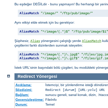
Bu eşdeğer DEĞİLdir - bunu yapmayın! Bu herhangi bir yerinde
AliasMatch
"/image/"
"/ftp/pub/image/"
Aynı etkiyi elde etmek için bu gerekiyor:
AliasMatch
"^/image/(.*)$"
"/ftp/pub/image/$1
Şüphesiz,
yönergesini çalıştığı yerde
kull
Alias
AliasMatch
çeşitlerini farklı dizinlerden sunmak isteyelim:
AliasMatch
"^/image/(.*)\.jpg$"
"/files/jpg.i
AliasMatch
"^/image/(.*)\.gif$"
"/files/gif.i
İstek URL'sinin başındaki bölü çizgileri, bu modüldeki yönerge
Redirect
Yönergesi
Açıklama:
İstemciyi, bir yönlendirme isteği döndürere
Sözdizimi:
Redirect [
durum
] [
URL-yolu
]
URL
Bağlam:
sunucu geneli, sanal konak, dizin, .htacc
Geçersizleştirme:
FileInfo
Durum:
Temel