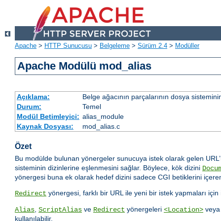
Apache
>
HTTP Sunucusu
>
Belgeleme
>
Sürüm 2.4
>
Modüller
Apache Modülü mod_alias
Açıklama:
Belge ağacının parçalarının dosya sistemini
Durum:
Temel
Modül Betimleyici:
alias_module
Kaynak Dosyası:
mod_alias.c
Özet
Bu modülde bulunan yönergeler sunucuya istek olarak gelen URL’le
sisteminin dizinlerine eşlenmesini sağlar. Böylece, kök dizini
Docu
yönergesi buna ek olarak hedef dizini sadece CGI betiklerini içeren
yönergesi, farklı bir URL ile yeni bir istek yapmaları içi
Redirect
,
ve
yönergeleri
vey
Alias
ScriptAlias
Redirect
<Location>
kullanılabilir.