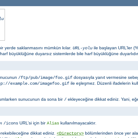
lu
 bir yerde saklanmasını mümkün kılar.
ile başlayan URL’ler (
URL-yolu
 harf büyüklüğüne duyarsız sistemlerde bile harf büyüklüğüne duyarlıdır
sunucunun
dosyasıyla yanıt vermesine sebep
/ftp/pub/image/foo.gif
ile eşleşmez. Düzenli ifadelerin ku
tp://example.com/imagefoo.gif
umlarken sunucunun da sona bir
ekleyeceğine dikkat ediniz. Yani, eğ
/
yı
URL’si için bir
kullanılmayacaktır.
/icons
Alias
rekebileceğine dikkat ediniz.
bölümlerinden önce yer al
<Directory>