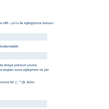
ade
ile eşleşiyorsa sunucu
URL-yolu
llanılabilir:
afta dosya yolunun ucuna
a baştan sona eşleşmesi ve yer
onuna bir
, ikinci
(.*)$