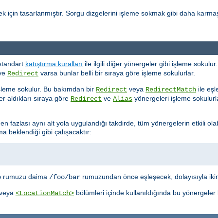
k için tasarlanmıştır. Sorgu dizgelerini işleme sokmak gibi daha karmaş
standart
katıştırma kuralları
ile ilgili diğer yönergeler gibi işleme sokul
ve
varsa bunlar belli bir sıraya göre işleme sokulurlar.
Redirect
şleme sokulur. Bu bakımdan bir
veya
ile eşl
Redirect
RedirectMatch
r aldıkları sıraya göre
ve
yönergeleri işleme sokulurlar
Redirect
Alias
en fazlası aynı alt yola uygulandığı takdirde, tüm yönergelerin etkili ola
 beklendiği gibi çalışacaktır:
rumuzu daima
rumuzundan önce eşleşecek, dolayısıyla ikin
o
/foo/bar
veya
bölümleri içinde kullanıldığında bu yönergeler
<LocationMatch>