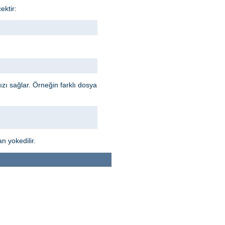
ektir:
ı sağlar. Örneğin farklı dosya
n yokedilir.