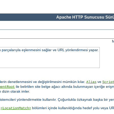
Apache HTTP Sunucusu Sürü
M
n parçalarıyla eşlenmesini sağlar ve URL yönlendirmesi yapar.
rin denetlenmesini ve değiştirilmesini mümkün kılar.
ve
Alias
Scrip
ile belirtilen site belge ağacı altında bulunmayan içeriğe er
mentRoot
 dizin olarak imler.
n istemcileri yönlendirmekte kullanılır. Çoğunlukla özkaynak başka bir yer
a
bölümleri içinde kullanıldığında hedef yolu veya U
<LocationMatch>