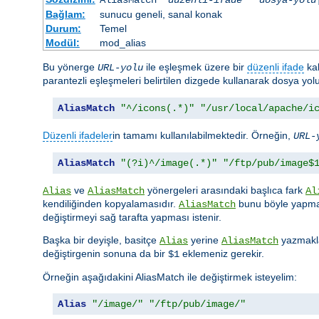
Bağlam:
sunucu geneli, sanal konak
Durum:
Temel
Modül:
mod_alias
Bu yönerge
ile eşleşmek üzere bir
düzenli ifade
kab
URL-yolu
parantezli eşleşmeleri belirtilen dizgede kullanarak dosya yo
AliasMatch
"^/icons(.*)"
"/usr/local/apache/i
Düzenli ifadeler
in tamamı kullanılabilmektedir. Örneğin,
URL-
AliasMatch
"(?i)^/image(.*)"
"/ftp/pub/image$
ve
yönergeleri arasındaki başlıca fark
Alias
AliasMatch
Al
kendiliğinden kopyalamasıdır.
bunu böyle yapmaz
AliasMatch
değiştirmeyi sağ tarafta yapması istenir.
Başka bir deyişle, basitçe
yerine
yazmakla
Alias
AliasMatch
değiştirgenin sonuna da bir
eklemeniz gerekir.
$1
Örneğin aşağıdakini AliasMatch ile değiştirmek isteyelim:
Alias
"/image/"
"/ftp/pub/image/"