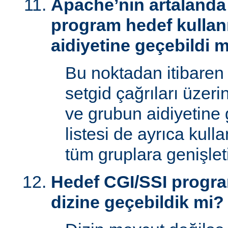
Apache’nin artalanda 
program hedef kullan
aidiyetine geçebildi 
Bu noktadan itibaren
setgid çağrıları üzeri
ve grubun aidiyetine 
listesi de ayrıca kull
tüm gruplara genişletil
Hedef CGI/SSI progr
dizine geçebildik mi?