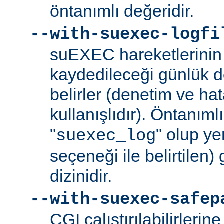
öntanımlı değeridir.
--with-suexec-logfi
suEXEC hareketlerinin 
kaydedileceği günlük d
belirler (denetim ve ha
kullanışlıdır). Öntanım
"
" olup yer
suexec_log
seçeneği ile belirtilen)
dizinidir.
--with-suexec-safep
CGI çalıştırılabilirlerin