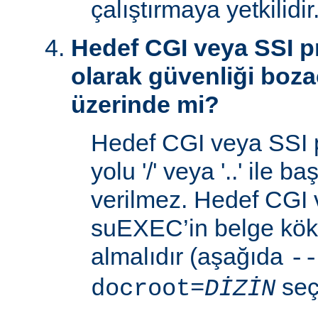
çalıştırmaya yetkilidir
Hedef CGI veya SSI p
olarak güvenliği boza
üzerinde mi?
Hedef CGI veya SSI 
yolu '/' veya '..' ile 
verilmez. Hedef CGI
suEXEC’in belge kök 
almalıdır (aşağıda
--
seç
docroot=
DİZİN