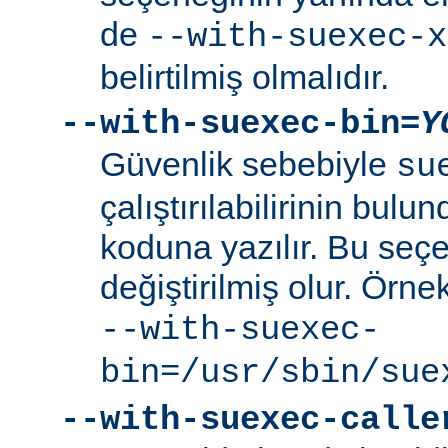
de
--with-suexec-x
belirtilmiş olmalıdır.
--with-suexec-bin=
Y
Güvenlik sebebiyle
su
çalıştırılabilirinin bul
koduna yazılır. Bu seçe
değiştirilmiş olur. Örne
--with-suexec-
bin=/usr/sbin/sue
--with-suexec-calle