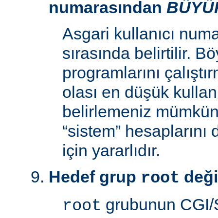
numarasından
BÜYÜ
Asgari kullanıcı num
sırasında belirtilir. 
programlarını çalıştır
olası en düşük kullan
belirlemeniz mümkün k
“sistem” hesaplarını
için yararlıdır.
Hedef grup
deği
root
grubunun CGI/S
root