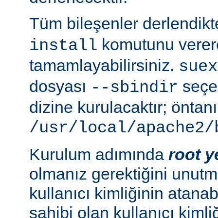
Tüm bileşenler derlendik
komutunu verer
install
tamamlayabilirsiniz.
suex
dosyası
seçen
--sbindir
dizine kurulacaktır; öntanı
/usr/local/apache2/
Kurulum adımında
root y
olmanız gerektiğini unutma
kullanıcı kimliğinin atana
sahibi olan kullanıcı kimliğ