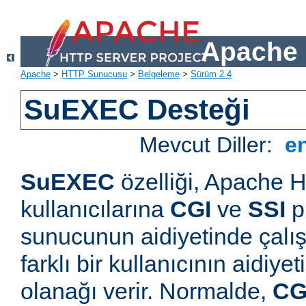
Apache 
Apache
>
HTTP Sunucusu
>
Belgeleme
>
Sürüm 2.4
SuEXEC Desteği
Mevcut Diller:
e
SuEXEC
özelliği, Apache
kullanıcılarına
CGI
ve
SSI
p
sunucunun aidiyetinde çalışt
farklı bir kullanıcının aidiye
olanağı verir. Normalde,
CG