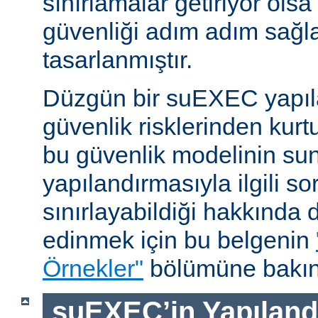
sınırlamalar getiriyor ols
güvenliği adım adım sağl
tasarlanmıştır.
Düzgün bir suEXEC yapıl
güvenlik risklerinden kurt
bu güvenlik modelinin su
yapılandırmasıyla ilgili so
sınırlayabildiği hakkında d
edinmek için bu belgenin
Örnekler"
bölümüne bakın
suEXEC’in Yapılandı