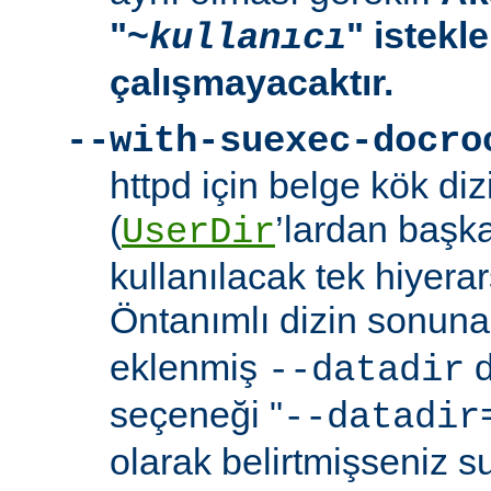
"~
" istekl
kullanıcı
çalışmayacaktır.
--with-suexec-docro
httpd için belge kök dizi
(
’lardan başk
UserDir
kullanılacak tek hiyerarş
Öntanımlı dizin sonuna
eklenmiş
d
--datadir
seçeneği "
--datadir
olarak belirtmişseniz s