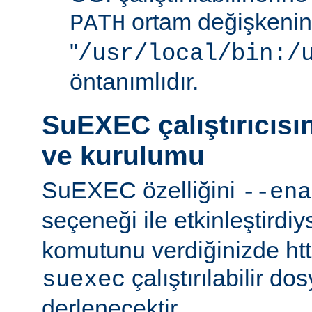
ortam değişkenini
PATH
"
/usr/local/bin:/
öntanımlıdır.
SuEXEC çalıştırıcısı
ve kurulumu
SuEXEC özelliğini
--ena
seçeneği ile etkinleştirdi
komutunu verdiğinizde http
çalıştırılabilir do
suexec
derlenecektir.