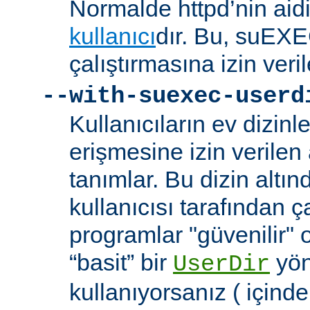
Normalde httpd’nin aidi
kullanıcı
dır. Bu, suEXEC
çalıştırmasına izin veril
--with-suexec-userd
Kullanıcıların ev dizin
erişmesine izin verilen a
tanımlar. Bu dizin alt
kullanıcısı tarafından ç
programlar "güvenilir" 
“basit” bir
yön
UserDir
kullanıyorsanız ( içind