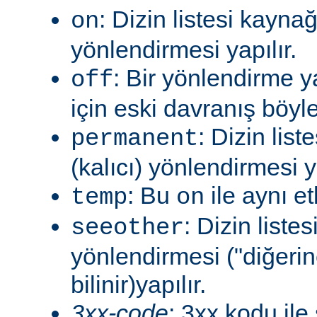
: Dizin listesi kayna
on
yönlendirmesi yapılır.
: Bir yönlendirme 
off
için eski davranış böyle
: Dizin lis
permanent
(kalıcı) yönlendirmesi ya
: Bu
ile aynı et
temp
on
: Dizin liste
seeother
yönlendirmesi ("diğerin
bilinir)yapılır.
3xx-code
: 3xx kodu ile