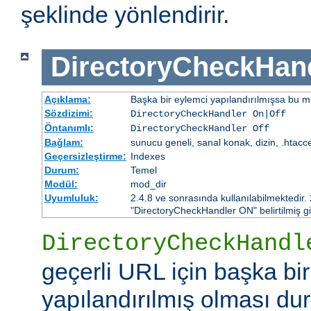
şeklinde yönlendirir.
DirectoryCheckHan
Açıklama:
Başka bir eylemci yapılandırılmışsa bu mo
Sözdizimi:
DirectoryCheckHandler On|Off
Öntanımlı:
DirectoryCheckHandler Off
Bağlam:
sunucu geneli, sanal konak, dizin, .htacc
Geçersizleştirme:
Indexes
Durum:
Temel
Modül:
mod_dir
Uyumluluk:
2.4.8 ve sonrasında kullanılabilmektedir.
"DirectoryCheckHandler ON" belirtilmiş gi
DirectoryCheckHandl
geçerli URL için başka bi
yapılandırılmış olması d