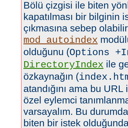
Bölü çizgisi ile biten yö
kapatılması bir bilginin
çıkmasına sebep olabilir
modülü
mod_autoindex
olduğunu (
Options +I
ile ge
DirectoryIndex
özkaynağın (
index.ht
atandığını ama bu URL i
özel eylemci tanımlanma
varsayalım. Bu durumda b
biten bir istek olduğund