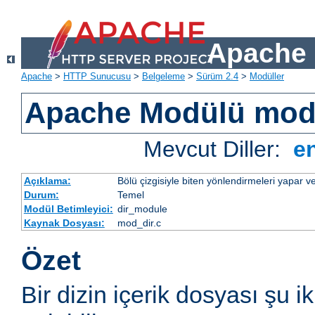
Apache 
Apache
>
HTTP Sunucusu
>
Belgeleme
>
Sürüm 2.4
>
Modüller
Apache Modülü mod
Mevcut Diller:
e
Açıklama:
Bölü çizgisiyle biten yönlendirmeleri yapar ve
Durum:
Temel
Modül Betimleyici:
dir_module
Kaynak Dosyası:
mod_dir.c
Özet
Bir dizin içerik dosyası şu i