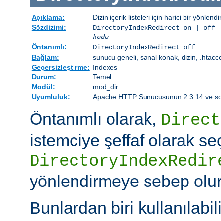
Açıklama:
Dizin içerik listeleri için harici bir yönlend
Sözdizimi:
DirectoryIndexRedirect on | off 
kodu
Öntanımlı:
DirectoryIndexRedirect off
Bağlam:
sunucu geneli, sanal konak, dizin, .htacc
Geçersizleştirme:
Indexes
Durum:
Temel
Modül:
mod_dir
Uyumluluk:
Apache HTTP Sunucusunun 2.3.14 ve sonr
Öntanımlı olarak,
Direct
istemciye şeffaf olarak se
DirectoryIndexRedir
yönlendirmeye sebep olur
Bunlardan biri kullanılabili