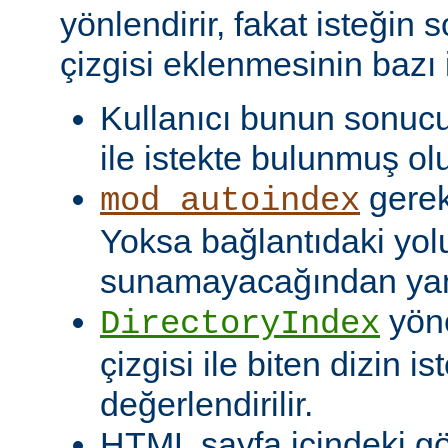
yönlendirir, fakat isteğin 
çizgisi eklenmesinin bazı i
Kullanıcı bunun sonuc
ile istekte bulunmuş olu
gerekt
mod_autoindex
Yoksa bağlantıdaki yol
sunamayacağından yanlı
yöne
DirectoryIndex
çizgisi ile biten dizin ist
değerlendirilir.
HTML sayfa içindeki gö