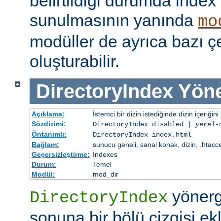
belirtildiği durumda index
sunulmasının yanında
mo
modüller de ayrıca bazı çe
oluşturabilir.
DirectoryIndex
Yöne
Açıklama:
İstemci bir dizin istediğinde dizin içeriğini l
Sözdizimi:
DirectoryIndex disabled |
yerel-
Öntanımlı:
DirectoryIndex index.html
Bağlam:
sunucu geneli, sanal konak, dizin, .htacc
Geçersizleştirme:
Indexes
Durum:
Temel
Modül:
mod_dir
yönerge
DirectoryIndex
sonuna bir bölü çizgisi ek