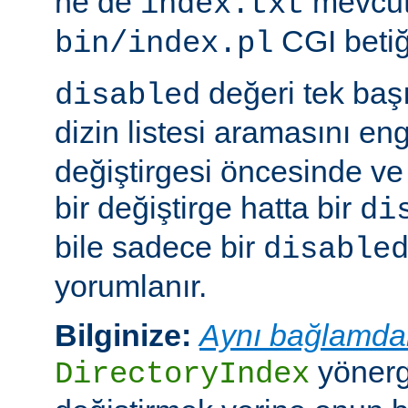
ne de
mevcut
index.txt
CGI betiği
bin/index.pl
değeri tek ba
disabled
dizin listesi aramasını eng
değiştirgesi öncesinde v
bir değiştirge hatta bir
di
bile sadece bir
disable
yorumlanır.
Bilginize:
Aynı bağlamda
yönerge
DirectoryIndex