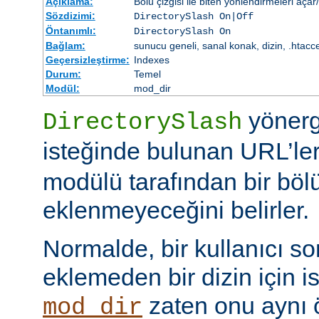
Açıklama:
Bölü çizgisi ile biten yönlendirmeleri açar
Sözdizimi:
DirectorySlash On|Off
Öntanımlı:
DirectorySlash On
Bağlam:
sunucu geneli, sanal konak, dizin, .htacc
Geçersizleştirme:
Indexes
Durum:
Temel
Modül:
mod_dir
yönerge
DirectorySlash
isteğinde bulunan URL’le
modülü tarafından bir bölü
eklenmeyeceğini belirler.
Normalde, bir kullanıcı son
eklemeden bir dizin için i
zaten onu aynı
mod_dir