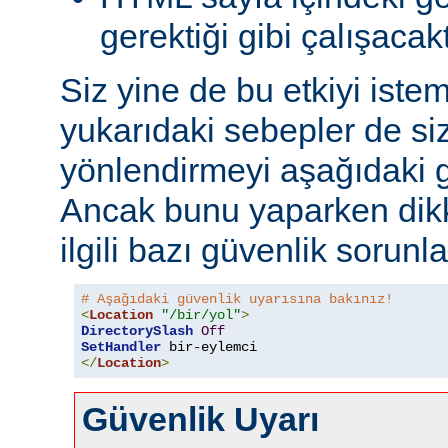
gerektiği gibi çalışacakt
Siz yine de bu etkiyi iste
yukarıdaki sebepler de si
yönlendirmeyi aşağıdaki gi
Ancak bunu yaparken dikk
ilgili bazı güvenlik sorunlar
# Aşağıdaki güvenlik uyarısına bakınız!
<
Location
"/bir/yol"
>
DirectorySlash
Off
SetHandler
 bir-eylemci
</
Location
>
Güvenlik Uyarı