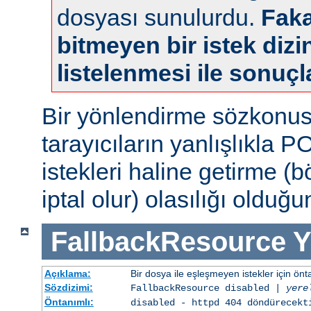
dosyası sunulurdu.
Faka
bitmeyen bir istek dizin
listelenmesi ile sonuçl
Bir yönlendirme sözkonu
tarayıcıların yanlışlıkla 
istekleri haline getirme (
iptal olur) olasılığı olduğ
FallbackResource
Y
Açıklama:
Bir dosya ile eşleşmeyen istekler için ön
Sözdizimi:
FallbackResource disabled |
yere
Öntanımlı:
disabled - httpd 404 döndürecekt