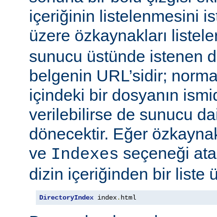
içeriğinin listelenmesini 
üzere özkaynakları listele
sunucu üstünde istenen di
belgenin URL’sidir; normal
içindeki bir dosyanın ismid
verilebilirse de sunucu d
dönecektir. Eğer özkaynak
ve
seçeneği at
Indexes
dizin içeriğinden bir liste 
DirectoryIndex
 index
.
html