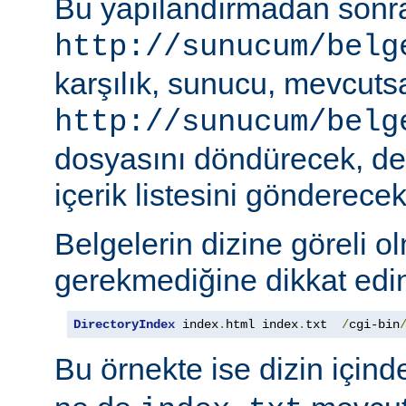
Bu yapılandırmadan sonra
http://sunucum/belg
karşılık, sunucu, mevcuts
http://sunucum/belg
dosyasını döndürecek, deği
içerik listesini gönderecekt
Belgelerin dizine göreli o
gerekmediğine dikkat edin
DirectoryIndex
 index
.
html index
.
txt  
/
cgi-bin
Bu örnekte ise dizin için