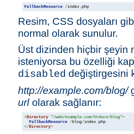
FallbackResource
/
index
.
php
Resim, CSS dosyaları gib
normal olarak sunulur.
Üst dizinden hiçbir şeyin
isteniyorsa bu özelliği ka
değiştirgesini 
disabled
http://example.com/blog/
g
url
olarak sağlanır:
<
Directory
"/web/example.com/htdocs/blog"
>
FallbackResource
/
blog
/
index
.
</
Directory
>