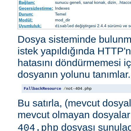
Bağlam:
sunucu geneli, sanal konak, dizin, .htacc
Geçersizleştirme:
Indexes
Durum:
Temel
Modül:
mod_dir
Uyumluluk:
değiştirgesi 2.4.4 sürümü ve so
disabled
Dosya sisteminde bulunma
istek yapıldığında HTTP'n
hatasını döndürmemesi iç
dosyanın yolunu tanımlar.
FallbackResource
/
not-404
.
php
Bu satırla, (mevcut dosya
mevcut olmayan dosyalar
dosyası sunulaca
404.php