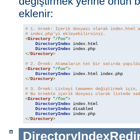
değiştirmek yerine onun b
eklenir:
# 1. örnek: İçerik dosyası olarak index.html 
# index.php'yi ekleyebilirsiniz.
<
Directory
"/foo"
>
DirectoryIndex
 index
.
html

DirectoryIndex
 index
.
</
Directory
>
# 2. Örnek: Atamaların tet bir satırda yapıld
<
Directory
"/foo"
>
DirectoryIndex
 index
.
html index
.
</
Directory
>
# 3. Örnek: Listeyi tamamen değiştirmek için,
# Bu örnekte içerik dosyası olarak listede sa
<
Directory
"/foo"
>
DirectoryIndex
 index
.
html

DirectoryIndex
 disabled

DirectoryIndex
 index
.
</
Directory
>
DirectoryIndexRedi