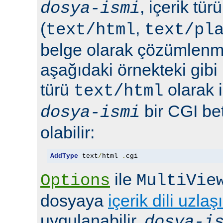
, içerik tür
dosya-ismi
(
,
text/html
text/pl
belge olarak çözümlenmel
aşağıdaki örnekteki gibi 
türü
olarak 
text/html
bir CGI bet
dosya-ismi
olabilir:
AddType
 text
/
html 
.
cgi
ile
Options
MultiVie
dosyaya
içerik dili uzlaş
uygulanabilir.
dosya-i