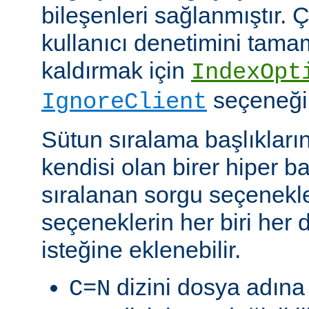
bileşenleri sağlanmıştır. Ç
kullanıcı denetimini tam
kaldırmak için
IndexOpt
seçeneği k
IgnoreClient
Sütun sıralama başlıkların
kendisi olan birer hiper 
sıralanan sorgu seçenekler
seçeneklerin her biri her di
isteğine eklenebilir.
dizini dosya adına 
C=N