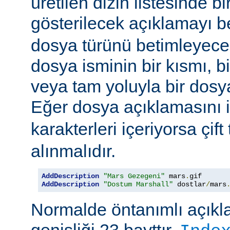
üretilen dizin listesinde bi
gösterilecek açıklamayı be
dosya türünü betimleyecek
dosya isminin bir kısmı, bi
veya tam yoluyla bir dosya i
Eğer dosya açıklamasını 
karakterleri içeriyorsa çift 
alınmalıdır.
AddDescription
"Mars Gezegeni"
 mars
.
gif 
AddDescription
"Dostum Marshall"
 dostlar
/
mars
Normalde öntanımlı açıkl