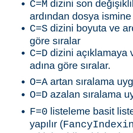
dizini son değişik
C=M
ardından dosya ismine g
dizini boyuta ve a
C=S
göre sıralar
dizini açıklamaya 
C=D
adına göre sıralar.
artan sıralama uyg
O=A
azalan sıralama uy
O=D
listeleme basit lis
F=0
yapılır (
FancyIndexi