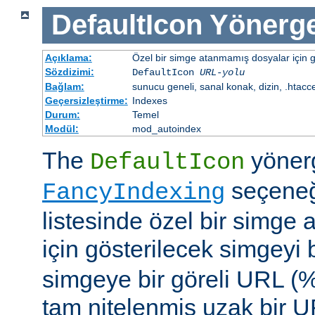
DefaultIcon
Yönerge
Açıklama:
Özel bir simge atanmamış dosyalar için gö
Sözdizimi:
DefaultIcon
URL-yolu
Bağlam:
sunucu geneli, sanal konak, dizin, .htacc
Geçersizleştirme:
Indexes
Durum:
Temel
Modül:
mod_autoindex
The
yöner
DefaultIcon
seçeneği
FancyIndexing
listesinde özel bir simge
için gösterilecek simgeyi b
simgeye bir göreli URL (
tam nitelenmiş uzak bir UR