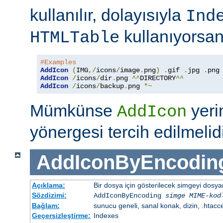
kullanılır, dolayısıyla
Ind
kullanıyorsan
HTMLTable
#Examples
AddIcon
(
IMG
,/
icons
/
image
.
png
)
.
gif 
.
jpg 
.
AddIcon
/
icons
/
dir
.
png 
^^
DIRECTORY
^^
AddIcon
/
icons
/
backup
.
png 
*~
Mümkünse
yer
AddIcon
yönergesi tercih edilmelidi
AddIconByEncodin
Açıklama:
Bir dosya için gösterilecek simgeyi dosy
Sözdizimi:
AddIconByEncoding
simge
MIME-kod
Bağlam:
sunucu geneli, sanal konak, dizin, .htacc
Geçersizleştirme:
Indexes