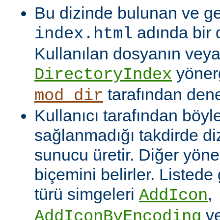
Bu dizinde bulunan ve ge
adında bir 
index.html
Kullanılan dosyanın veya
yönerg
DirectoryIndex
tarafından denet
mod_dir
Kullanıcı tarafından böyl
sağlanmadığı takdirde dizi
sunucu üretir. Diğer yöne
biçemini belirler. Listede
türü simgeleri
,
AddIcon
v
AddIconByEncoding