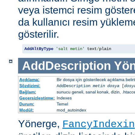
veya istemci resim göster
da kullanıcı resim yüklem
gösterilir.
AddAltByType
'salt metin'
 text
/
plain
AddDescription
Yön
Açıklama:
Bir dosya için gösterilecek açıklama belirtil
Sözdizimi:
AddDescription
metin dosya
[
dosy
Bağlam:
sunucu geneli, sanal konak, dizin, .htacc
Geçersizleştirme:
Indexes
Durum:
Temel
Modül:
mod_autoindex
Yönerge,
FancyIndexin