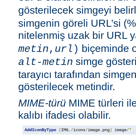
gösterilecek simgeyi belir
simgenin göreli URL’si (%
nitelenmiş uzak bir URL 
biçeminde ol
metin
,
url
)
simge göster
alt-metin
tarayıcı tarafından simge
gösterilecek metindir.
MIME-türü
MIME türleri il
kalıbı ifadesi olabilir.
AddIconByType
(
IMG
,/
icons
/
image
.
png
)
 image
/*