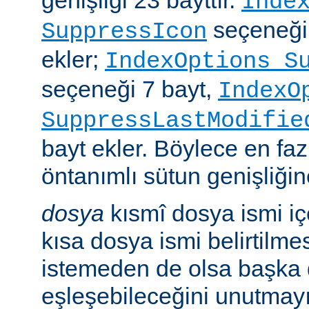
genişliği 23 bayttır.
Inde
seçeneği
SuppressIcon
ekler;
IndexOptions S
seçeneği 7 bayt,
IndexO
SuppressLastModifie
bayt ekler. Böylece en faz
öntanımlı sütun genişliğine
dosya
kısmî dosya ismi i
kısa dosya ismi belirtilm
istemeden de olsa başka 
eşleşebileceğini unutmayı