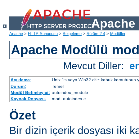
Apache 
Apache
>
HTTP Sunucusu
>
Belgeleme
>
Sürüm 2.4
>
Modüller
Apache Modülü mod
Mevcut Diller:
e
Açıklama:
Unix
veya Win32
kabuk komutunun yaptı
ls
dir
Durum:
Temel
Modül Betimleyici:
autoindex_module
Kaynak Dosyası:
mod_autoindex.c
Özet
Bir dizin içerik dosyası iki k