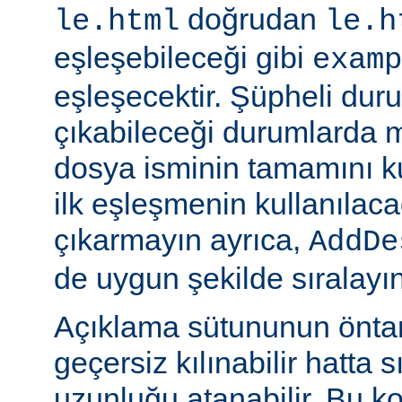
doğrudan
le.html
le.h
eşleşebileceği gibi
examp
eşleşecektir. Şüpheli dur
çıkabileceği durumlarda
dosya isminin tamamını k
ilk eşleşmenin kullanılaca
çıkarmayın ayrıca,
AddDe
de uygun şekilde sıralayın
Açıklama sütununun öntan
geçersiz kılınabilir hatta 
uzunluğu atanabilir. Bu ko