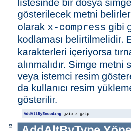
listesinde bir dosya simge
gösterilecek metni belirler
olarak
gibi g
x-compress
kodlaması belirtilmelidir.
karakterleri içeriyorsa tırn
alınmalıdır. Simge metni
veya istemci resim göster
da kullanıcı resim yüklem
gösterilir.
AddAltByEncoding
 gzip x-gzip
AddAltByType
Yöne