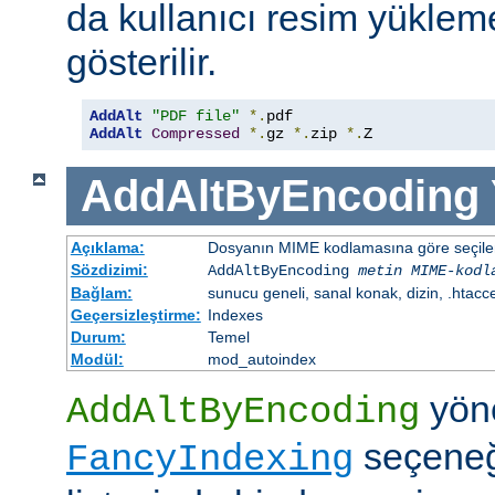
da kullanıcı resim yüklem
gösterilir.
AddAlt
"PDF file"
*.
AddAlt
Compressed
*.
gz 
*.
zip 
*.
Z
AddAltByEncoding
Açıklama:
Dosyanın MIME kodlamasına göre seçilen 
Sözdizimi:
AddAltByEncoding
metin
MIME-kodl
Bağlam:
sunucu geneli, sanal konak, dizin, .htacc
Geçersizleştirme:
Indexes
Durum:
Temel
Modül:
mod_autoindex
yöne
AddAltByEncoding
seçeneği
FancyIndexing