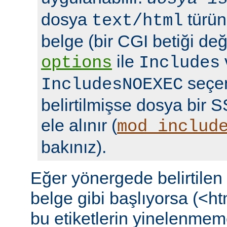
dosya
türün
text/html
belge (bir CGI betiği deği
ile
options
Includes
seçen
IncludesNOEXEC
belirtilmişse dosya bir S
ele alınır (
mod_includ
bakınız).
Eğer yönergede belirtile
belge gibi başlıyorsa (<ht
bu etiketlerin yinelenmeme