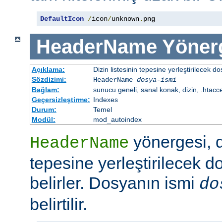
DefaultIcon
/
icon
/
unknown
.
png
HeaderName
Yöner
Açıklama:
Dizin listesinin tepesine yerleştirilecek do
Sözdizimi:
HeaderName
dosya-ismi
Bağlam:
sunucu geneli, sanal konak, dizin, .htacc
Geçersizleştirme:
Indexes
Durum:
Temel
Modül:
mod_autoindex
yönergesi, di
HeaderName
tepesine yerleştirilecek d
belirler. Dosyanın ismi
do
belirtilir.