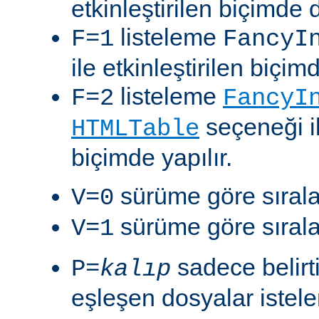
etkinleştirilen biçimde 
listeleme
F=1
FancyI
ile etkinleştirilen biçim
listeleme
F=2
FancyI
seçeneği il
HTMLTable
biçimde yapılır.
sürüme göre sıralam
V=0
sürüme göre sıralam
V=1
sadece belirt
P=
kalıp
eşleşen dosyalar istelen