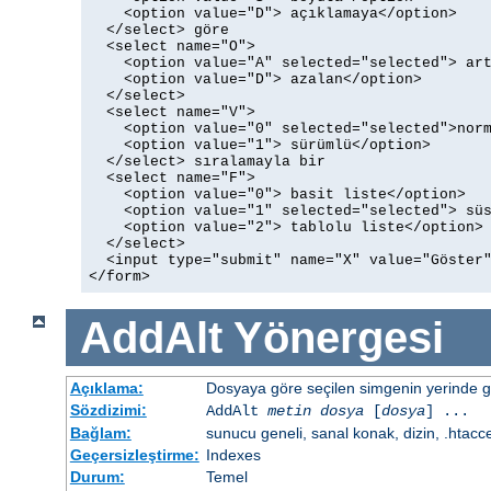
    <option value="D"> açıklamaya</option>

  </select> göre

  <select name="O">

    <option value="A" selected="selected"> art
    <option value="D"> azalan</option>

  </select>

  <select name="V">

    <option value="0" selected="selected">norm
    <option value="1"> sürümlü</option>

  </select> sıralamayla bir

  <select name="F">

    <option value="0"> basit liste</option>

    <option value="1" selected="selected"> süs
    <option value="2"> tablolu liste</option>

  </select>

  <input type="submit" name="X" value="Göster"
</form>
AddAlt
Yönergesi
Açıklama:
Dosyaya göre seçilen simgenin yerinde gös
Sözdizimi:
AddAlt
metin
dosya
[
dosya
] ...
Bağlam:
sunucu geneli, sanal konak, dizin, .htacc
Geçersizleştirme:
Indexes
Durum:
Temel