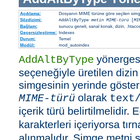
Açıklama:
Dosyanın MIME türüne göre seçilen simgen
Sözdizimi:
AddAltByType
metin
MIME-türü
[
MI
Bağlam:
sunucu geneli, sanal konak, dizin, .htacc
Geçersizleştirme:
Indexes
Durum:
Temel
Modül:
mod_autoindex
yönerges
AddAltByType
seçeneğiyle üretilen dizin
simgesinin yerinde gösteri
olarak
MIME-türü
text
içerik türü belirtilmelidir.
karakterleri içeriyorsa tırn
alınmalıdır. Simge metni