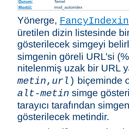
Durum:
Temel
Modül:
mod_autoindex
Yönerge,
FancyIndexin
üretilen dizin listesinde bi
gösterilecek simgeyi belir
simgenin göreli URL’si (%
nitelenmiş uzak bir URL 
biçeminde ol
metin
,
url
)
simge göster
alt-metin
tarayıcı tarafından simge
gösterilecek metindir.