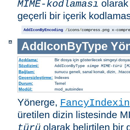
olara
MIME-kodlaması
geçerli bir içerik kodlaması
AddIconByEncoding
/
icons
/
compress
.
png x-compr
AddIconByType
Yön
Açıklama:
Bir dosya için gösterilecek simgeyi dosya
Sözdizimi:
AddIconByType
simge
MIME-türü
[
M
Bağlam:
sunucu geneli, sanal konak, dizin, .htacc
Geçersizleştirme:
Indexes
Durum:
Temel
Modül:
mod_autoindex
Yönerge,
FancyIndexin
üretilen dizin listesinde 
olarak belirtilen bir 
türü