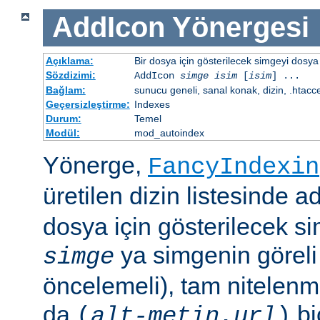
AddIcon
Yönergesi
Açıklama:
Bir dosya için gösterilecek simgeyi dosya 
Sözdizimi:
AddIcon
simge
isim
[
isim
] ...
Bağlam:
sunucu geneli, sanal konak, dizin, .htacc
Geçersizleştirme:
Indexes
Durum:
Temel
Modül:
mod_autoindex
Yönerge,
FancyIndexin
üretilen dizin listesinde a
dosya için gösterilecek sim
ya simgenin göreli
simge
öncelemeli), tam nitelenm
da
bi
(
alt-metin
,
url
)