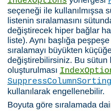
IndexOptions
seçeneği ile kullanılmışsa s
listenin sıralamasını sütun
değiştirecek hiper bağlar hali
liste). Aynı başlığa peşpeşe
sıralamayı büyükten küçüğe
değiştirebilirsiniz. Bu sütun
oluşturulması
IndexOptio
SuppressColumnSortin
kullanılarak engellenebilir.
Boyuta göre sıralamada dai