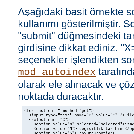
Aşağıdaki basit örnekte s
kullanımı gösterilmiştir. 
"submit" düğmesindeki t
girdisine dikkat ediniz. "X
seçenekler işlendikten so
tarafın
mod_autoindex
olarak ele alınacak ve ç
noktada duracaktır.
<form action="" method="get">

  <input type="text" name="P" value="*" /> ile
  <select name="C">

    <option value="N" selected="selected">isme
    <option value="M"> değişiklik tarihine</op
    <option value="S"> boyuta</option>
