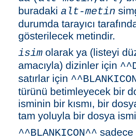
buradaki
simg
alt-metin
durumda tarayıcı tarafınd
gösterilecek metindir.
olarak ya (listeyi 
isim
amacıyla) dizinler için
^^
satırlar için
^^BLANKICO
türünü betimleyecek bir d
isminin bir kısmı, bir dosy
tam yoluyla bir dosya ismi b
sadece 
^^BLANKICON^^