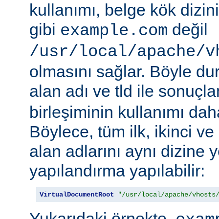
kullanımı, belge kök dizi
gibi
değil
example.com
/usr/local/apache/v
olmasını sağlar. Böyle d
alan adı ve tld ile sonuç
birleşiminin kullanımı daha 
Böylece, tüm ilk, ikinci v
alan adlarını aynı dizine 
yapılandırma yapılabilir:
VirtualDocumentRoot
"/usr/local/apache/vhosts
Yukarıdaki örnekte,