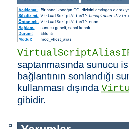
Açıklama:
Bir sanal konağın CGI dizinini devingen olarak ya
Sözdizimi:
VirtualScriptAliasIP
hesaplanan-dizin
|
Öntanımlı:
VirtualScriptAliasIP none
Bağlam:
sunucu geneli, sanal konak
Durum:
Eklenti
Modül:
mod_vhost_alias
VirtualScriptAliasI
saptanmasında sunucu is
bağlantının sonlandığı su
kullanması dışında
Virt
gibidir.