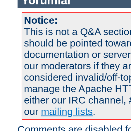
Yorumlar
Notice:
This is not a Q&A sect
should be pointed towar
documentation or serve
our moderators if they a
considered invalid/off-t
manage the Apache HTTP
either our IRC channel, 
our
mailing lists
.
Comments are disabled fo