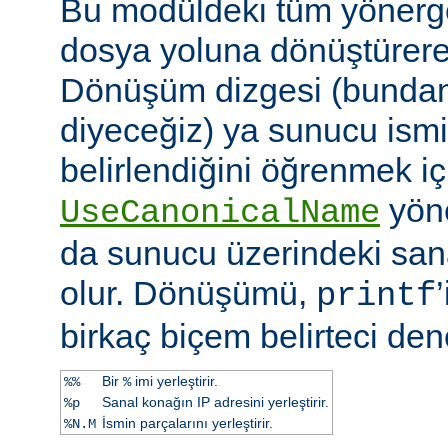
Bu modüldeki tüm yönergel
dosya yoluna dönüştürerek 
Dönüşüm dizgesi (bundan 
diyeceğiz) ya sunucu ismi
belirlendiğini öğrenmek iç
yöne
UseCanonicalName
da sunucu üzerindeki san
olur. Dönüşümü,
printf
birkaç biçem belirteci dene
Bir
imi yerleştirir.
%%
%
Sanal konağın IP adresini yerleştirir.
%p
İsmin parçalarını yerleştirir.
%N.M