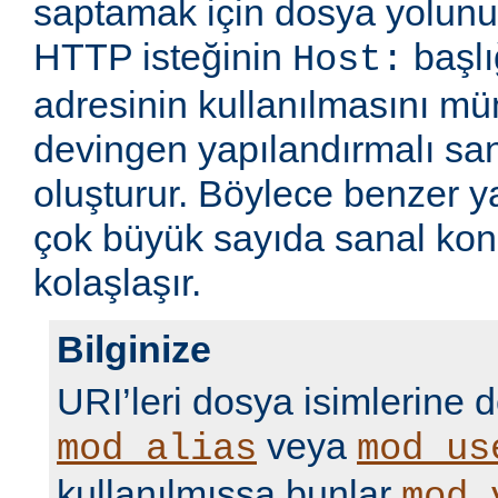
saptamak için dosya yolunu
HTTP isteğinin
başlı
Host:
adresinin kullanılmasını m
devingen yapılandırmalı sa
oluşturur. Böylece benzer 
çok büyük sayıda sanal kon
kolaşlaşır.
Bilginize
URI’leri dosya isimlerine 
veya
mod_alias
mod_us
kullanılmışsa bunlar
mod_