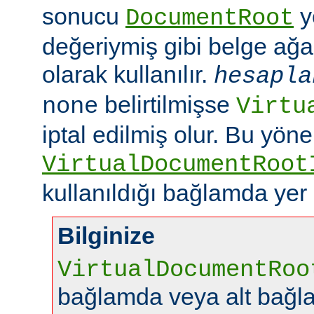
sonucu
y
DocumentRoot
değeriymiş gibi belge ağac
olarak kullanılır.
hesapla
belirtilmişse
none
Virtu
iptal edilmiş olur. Bu yön
VirtualDocumentRoot
kullanıldığı bağlamda yer
Bilginize
VirtualDocumentRoo
bağlamda veya alt bağl