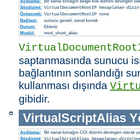
Açıklama:
Bir sanal konağın belge kök dizinini devingen ola
Sözdizimi:
VirtualDocumentRootIP
hesaplanan-dizin
Öntanımlı:
VirtualDocumentRootIP none
Bağlam:
sunucu geneli, sanal konak
Durum:
Eklenti
Modül:
mod_vhost_alias
VirtualDocumentRoot
saptanmasında sunucu is
bağlantının sonlandığı su
kullanması dışında
Virt
gibidir.
VirtualScriptAlias
Y
Açıklama:
Bir sanal konağın CGI dizinini devingen olarak ya
Sözdizimi:
VirtualScriptAlias
hesaplanan-dizin
|no