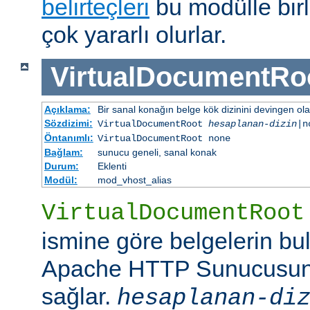
belirteçleri
bu modülle birl
çok yararlı olurlar.
VirtualDocumentRo
Açıklama:
Bir sanal konağın belge kök dizinini devingen ola
Sözdizimi:
VirtualDocumentRoot
hesaplanan-dizin
|n
Öntanımlı:
VirtualDocumentRoot none
Bağlam:
sunucu geneli, sanal konak
Durum:
Eklenti
Modül:
mod_vhost_alias
VirtualDocumentRoot
ismine göre belgelerin bu
Apache HTTP Sunucusun
sağlar.
hesaplanan-di