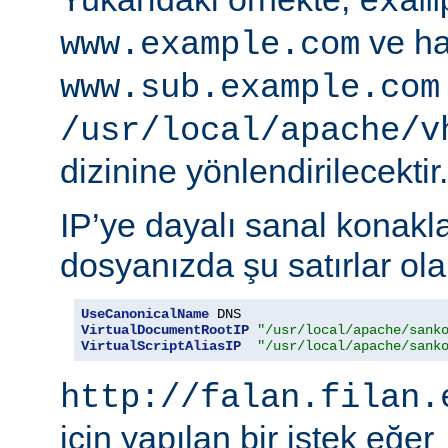
exam
ve ha
www.example.com
www.sub.example.com
/usr/local/apache/v
dizinine yönlendirilecektir.
IP’ye dayalı sanal konakla
dosyanızda şu satırlar olab
UseCanonicalName
VirtualDocumentRootIP
"/usr/local/apache/sank
VirtualScriptAliasIP
"/usr/local/apache/sank
http://falan.filan.
için yapılan bir istek eğer