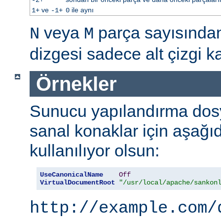
ve
ile aynı
1+
-1+
0
veya
parça sayısınd
N
M
dizgesi sadece alt çizgi kar
Örnekler
Sunucu yapılandırma dos
sanal konaklar için aşağı
kullanılıyor olsun:
UseCanonicalName
Off
VirtualDocumentRoot
"/usr/local/apache/sankon
http://example.com/