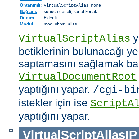
Öntanımlı:
VirtualScriptAlias none
Bağlam:
sunucu geneli, sanal konak
Durum:
Eklenti
Modül:
mod_vhost_alias
y
VirtualScriptAlias
betiklerinin bulunacağı ye
saptamasını sağlamak b
VirtualDocumentRoot
yaptığını yapar.
/cgi-bi
istekler için ise
ScriptA
yaptığını yapar.
VirtualScriptAliasIP