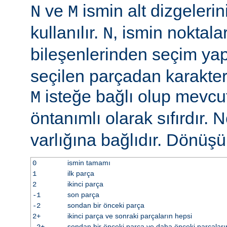
ve
ismin alt dizgelerin
N
M
kullanılır.
, ismin noktala
N
bileşenlerinden seçim y
seçilen parçadan karakter 
isteğe bağlı olup mevcu
M
öntanımlı olarak sıfırdır. 
varlığına bağlıdır. Dönüş
ismin tamamı
0
ilk parça
1
ikinci parça
2
son parça
-1
sondan bir önceki parça
-2
ikinci parça ve sonraki parçaların hepsi
2+
sondan bir önceki parça ve daha önceki parçaları
-2+