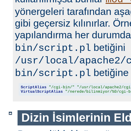
yönergeleri tarafından aşa
gibi geçersiz kılınırlar. Ör
yapılandırma her durumd
betiğini
bin/script.pl
/usr/local/apache2/
betiğine 
bin/script.pl
ScriptAlias
"/cgi-bin/"
"/usr/local/apache2/cgi
VirtualScriptAlias
"/nerede/bilinmiyor/%0/cgi-b
Dizin İsimlerinin El