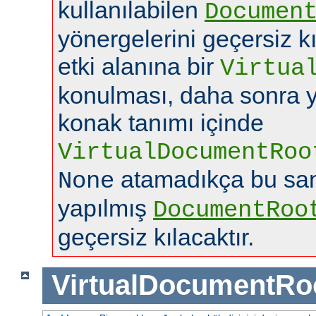
kullanılabilen
Documen
yönergelerini geçersiz k
etki alanına bir
Virtua
konulması, daha sonra y
konak tanımı içinde
VirtualDocumentRoo
atamadıkça bu san
None
yapılmış
DocumentRoo
geçersiz kılacaktır.
VirtualDocumentRo