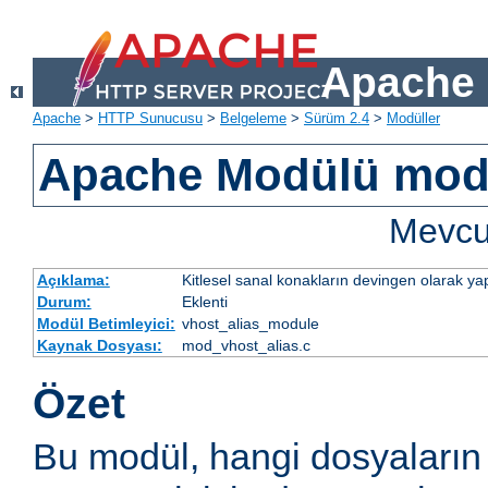
Apache 
Apache
>
HTTP Sunucusu
>
Belgeleme
>
Sürüm 2.4
>
Modüller
Apache Modülü mod
Mevcut
Açıklama:
Kitlesel sanal konakların devingen olarak yap
Durum:
Eklenti
Modül Betimleyici:
vhost_alias_module
Kaynak Dosyası:
mod_vhost_alias.c
Özet
Bu modül, hangi dosyaların