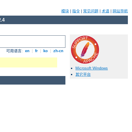
模块
|
指令
|
常见问题
|
术语
|
网站导航
.4
可用语言:
en
|
fr
|
ko
|
zh-cn
Microsoft Windows
其它平台